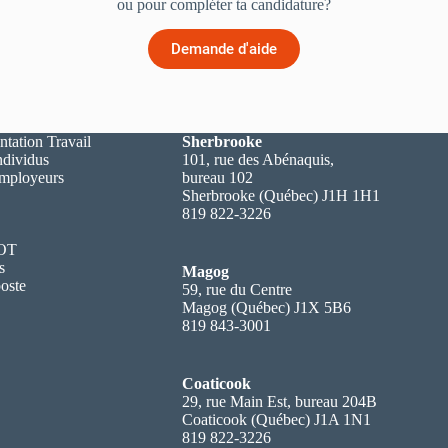
ou pour compléter ta candidature?
Demande d'aide
ntation Travail
Sherbrooke
ndividus
101, rue des Abénaquis,
employeurs
bureau 102
Sherbrooke (Québec) J1H 1H1
819 822-3226
 OT
s
Magog
oste
59, rue du Centre
Magog (Québec) J1X 5B6
819 843-3001
Coaticook
29, rue Main Est, bureau 204B
Coaticook (Québec) J1A 1N1
819 822-3226