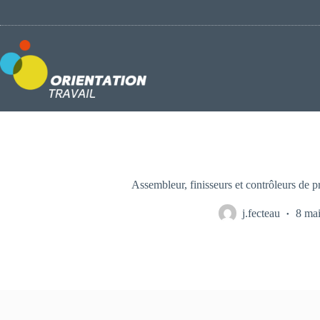
Passer
au
contenu
Assembleur, finisseurs et contrôleurs de p
j.fecteau
8 ma