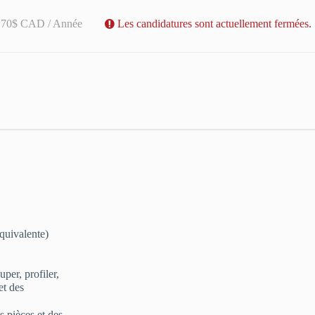
.70$ CAD / Année
Les candidatures sont actuellement fermées.
quivalente)
per, profiler,
et des
 pièces et des