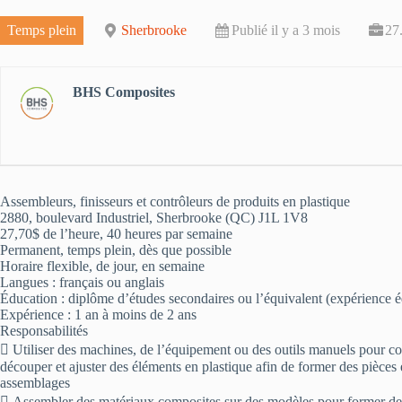
Temps plein
Sherbrooke
Publié il y a 3 mois
27
BHS Composites
Assembleurs, finisseurs et contrôleurs de produits en plastique
2880, boulevard Industriel, Sherbrooke (QC) J1L 1V8
27,70$ de l’heure, 40 heures par semaine
Permanent, temps plein, dès que possible
Horaire flexible, de jour, en semaine
Langues : français ou anglais
Éducation : diplôme d’études secondaires ou l’équivalent (expérience é
Expérience : 1 an à moins de 2 ans
Responsabilités
 Utiliser des machines, de l’équipement ou des outils manuels pour cou
découper et ajuster des éléments en plastique afin de former des pièces 
assemblages
 Assembler des matériaux composites sur des modèles pour former des