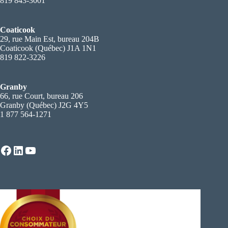
819 843-3001
Coaticook
29, rue Main Est, bureau 204B
Coaticook (Québec) J1A 1N1
819 822-3226
Granby
66, rue Court, bureau 206
Granby (Québec) J2G 4Y5
1 877 564-1271
Facebook
LinkedIn
YouTube