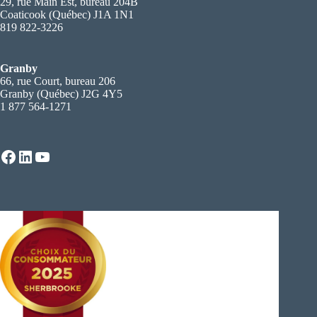
29, rue Main Est, bureau 204B
Coaticook (Québec) J1A 1N1
819 822-3226
Granby
66, rue Court, bureau 206
Granby (Québec) J2G 4Y5
1 877 564-1271
Facebook
LinkedIn
YouTube