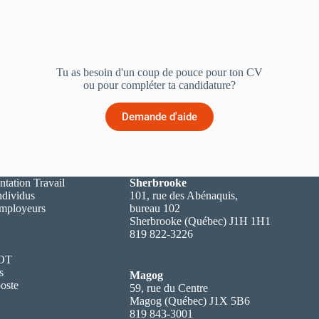
Tu as besoin d'un coup de pouce pour ton CV
ou pour compléter ta candidature?
Demande d'aide
ntation Travail
Sherbrooke
ndividus
101, rue des Abénaquis,
employeurs
bureau 102
Sherbrooke (Québec) J1H 1H1
819 822-3226
 OT
s
Magog
oste
59, rue du Centre
Magog (Québec) J1X 5B6
819 843-3001