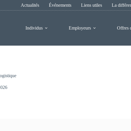
Actualités
Événements
Liens utiles
La différ
Individus
Employeurs
Offres 
ogistique
2026