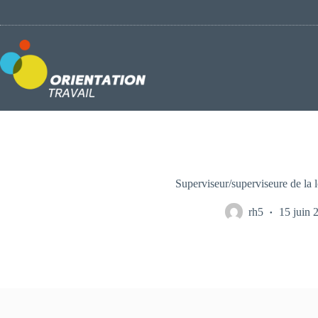
Passer
au
contenu
Superviseur/superviseure de la l
rh5
15 juin 