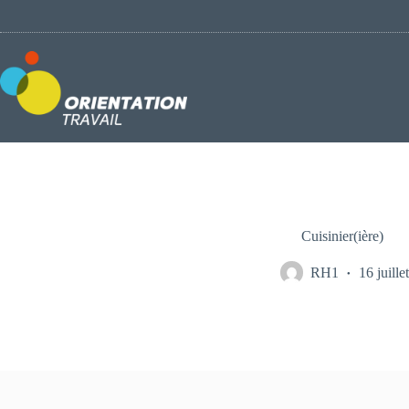
Passer
au
contenu
Cuisinier(ière)
RH1
16 juille