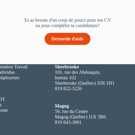
Tu as besoin d'un coup de pouce pour ton CV
ou pour compléter ta candidature?
Demande d'aide
ntation Travail
Sherbrooke
ndividus
101, rue des Abénaquis,
employeurs
bureau 102
Sherbrooke (Québec) J1H 1H1
819 822-3226
 OT
s
Magog
oste
59, rue du Centre
Magog (Québec) J1X 5B6
819 843-3001