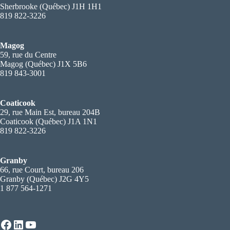
Sherbrooke (Québec) J1H 1H1
819 822-3226
Magog
59, rue du Centre
Magog (Québec) J1X 5B6
819 843-3001
Coaticook
29, rue Main Est, bureau 204B
Coaticook (Québec) J1A 1N1
819 822-3226
Granby
66, rue Court, bureau 206
Granby (Québec) J2G 4Y5
1 877 564-1271
Facebook
LinkedIn
YouTube