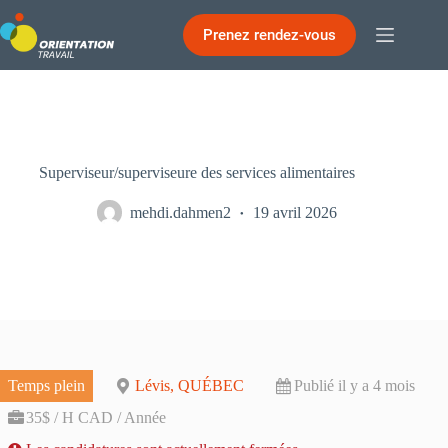
Passer
au
Prenez rendez-vous
contenu
Superviseur/superviseure des services alimentaires
mehdi.dahmen2
19 avril 2026
Temps plein
Lévis, QUÉBEC
Publié il y a 4 mois
35$ / H CAD / Année