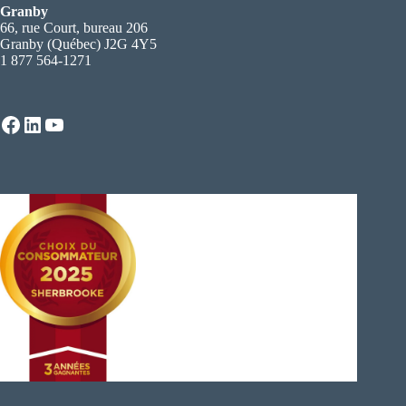
Granby
66, rue Court, bureau 206
Granby (Québec) J2G 4Y5
1 877 564-1271
Facebook
LinkedIn
YouTube