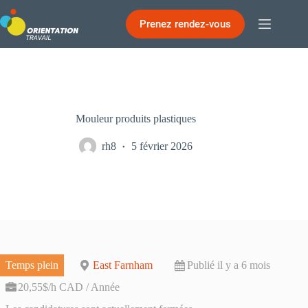
Passer
au
Prenez rendez-vous
contenu
Mouleur produits plastiques
rh8
5 février 2026
Temps plein
East Farnham
Publié il y a 6 mois
20,55$/h CAD / Année