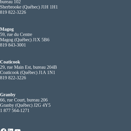
bureau 102
Sherbrooke (Québec) J1H 1H1
819 822-3226
Magog
59, rue du Centre
Magog (Québec) J1X 5B6
819 843-3001
Coaticook
29, rue Main Est, bureau 204B
Coaticook (Québec) J1A 1N1
819 822-3226
Granby
66, rue Court, bureau 206
Granby (Québec) J2G 4Y5
1 877 564-1271
Facebook
LinkedIn
YouTube