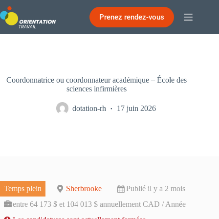
Passer
au
Prenez rendez-vous
contenu
Coordonnatrice ou coordonnateur académique – École des
sciences infirmières
dotation-rh
17 juin 2026
Temps plein
Sherbrooke
Publié il y a 2 mois
entre 64 173 $ et 104 013 $ annuellement CAD / Année