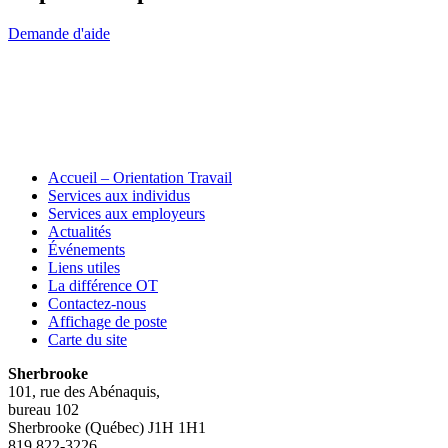
Demande d'aide
Accueil – Orientation Travail
Services aux individus
Services aux employeurs
Actualités
Événements
Liens utiles
La différence OT
Contactez-nous
Affichage de poste
Carte du site
Sherbrooke
101, rue des Abénaquis,
bureau 102
Sherbrooke (Québec) J1H 1H1
819 822-3226