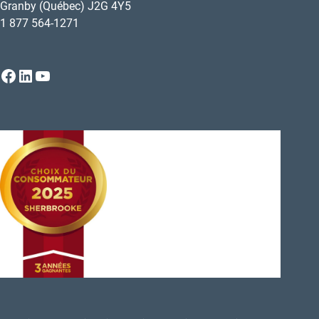
Granby (Québec) J2G 4Y5
1 877 564-1271
Facebook
LinkedIn
YouTube