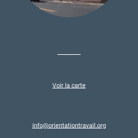
BUREAU DE
COATICOOK
29, rue Main Est, bureau 204B
Coaticook, QC J1A 1N1
Voir la carte
Tél.: 819 822-3226
Téléc. : 819 822-1675
info@orientationtravail.org