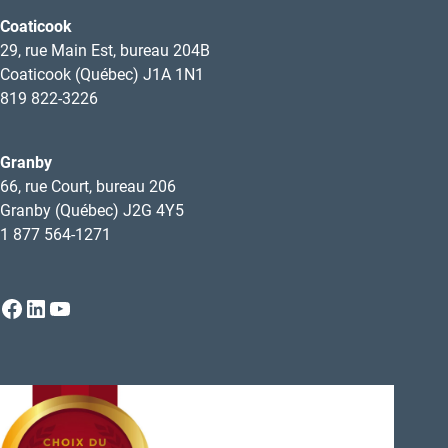
Coaticook
29, rue Main Est, bureau 204B
Coaticook (Québec) J1A 1N1
819 822-3226
Granby
66, rue Court, bureau 206
Granby (Québec) J2G 4Y5
1 877 564-1271
Facebook
LinkedIn
YouTube