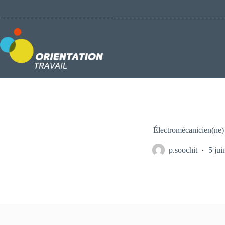
Passer
au
contenu
Électromécanicien(ne)
p.soochit
5 jui