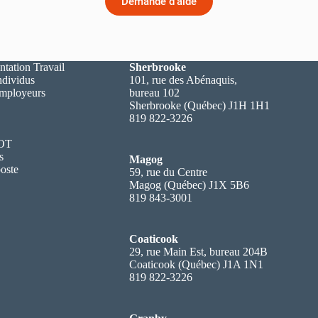
Demande d'aide
ntation Travail
Sherbrooke
ndividus
101, rue des Abénaquis,
employeurs
bureau 102
Sherbrooke (Québec) J1H 1H1
819 822-3226
 OT
s
Magog
oste
59, rue du Centre
Magog (Québec) J1X 5B6
819 843-3001
Coaticook
29, rue Main Est, bureau 204B
Coaticook (Québec) J1A 1N1
819 822-3226