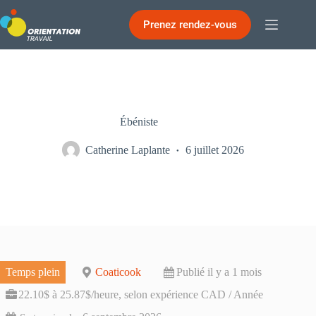
Passer
au
Prenez rendez-vous
contenu
Ébéniste
Catherine Laplante
6 juillet 2026
Temps plein
Coaticook
Publié il y a 1 mois
22.10$ à 25.87$/heure, selon expérience CAD / Année