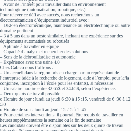
– Avoir de l’intérêt pour travailler dans un environnement
technologique (automatisation, robotique, etc.)
Pour relever ce défi avec succès, nous recherchons un
électromécanicien d’équipement industriel avec :
– DEP en électromécanique, maintenance ou électrotechnique ou autre
domaine pertinent
– 3 à 5 ans dans un poste similaire, incluant une expérience sur des
équipements automatisés ou robotisés
– Aptitude à travailler en équipe
– Capacité d’analyse et rechercher des solutions
– Sens de la débrouillardise et autonomie
– Expérience avec une usine 4.0
Chez Cabico nous t’offrons :
– Un accueil dans la région pris en charge par un représentant de
l’entreprise (aide à la recherche de logement, aide à l’emploi pour le/la
conjoint/e, inscription à l’école pour les enfants), si nécessaire
– Un salaire horaire entre 32.65$ et 34.65$, selon l’expérience.
– Deux quarts de travail possible :
o Horaire de jour : lundi au jeudi 6 :30 à 15 :15, vendredi de 6 :30 à 12
:30
o Horaire de soir : lundi au jeudi 15 :15 à 1 :45
o Pour certaines interventions, il pourrait être requis de travailler en
heures supplémentaires la semaine ou la fin de semaine
Les candidats doivent être disponibles sur les deux quarts de travail
Prime de 2$/heure pour les employés sur le quart de soir