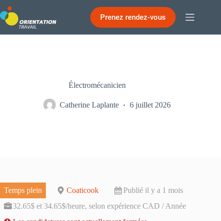
Passer
au
Prenez rendez-vous
contenu
Électromécanicien
Catherine Laplante
6 juillet 2026
Temps plein
Coaticook
Publié il y a 1 mois
32.65$ et 34.65$/heure, selon expérience CAD / Année