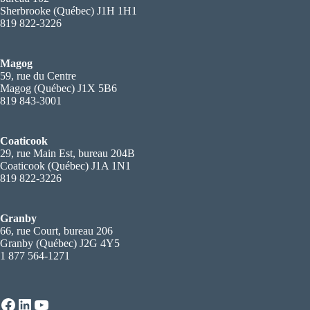
Sherbrooke (Québec) J1H 1H1
819 822-3226
Magog
59, rue du Centre
Magog (Québec) J1X 5B6
819 843-3001
Coaticook
29, rue Main Est, bureau 204B
Coaticook (Québec) J1A 1N1
819 822-3226
Granby
66, rue Court, bureau 206
Granby (Québec) J2G 4Y5
1 877 564-1271
Facebook
LinkedIn
YouTube