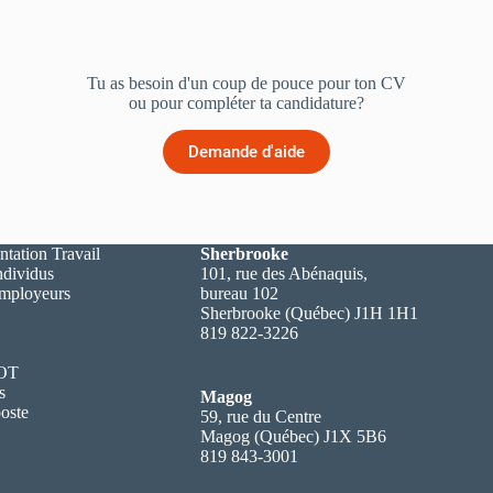
Tu as besoin d'un coup de pouce pour ton CV
ou pour compléter ta candidature?
Demande d'aide
ntation Travail
Sherbrooke
ndividus
101, rue des Abénaquis,
employeurs
bureau 102
Sherbrooke (Québec) J1H 1H1
819 822-3226
 OT
s
Magog
oste
59, rue du Centre
Magog (Québec) J1X 5B6
819 843-3001