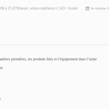
10$ à 25.87$/heure, selon expérience CAD / Année
Se termine l
ières premières, les produits finis et l’équipement dans l’usine
ts
s