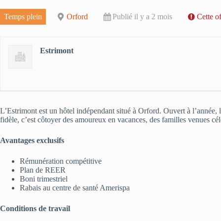
Temps plein
Orford
Publié il y a 2 mois
Cette o
Estrimont
L’Estrimont est un hôtel indépendant situé à Orford. Ouvert à l’année, l’
fidèle, c’est côtoyer des amoureux en vacances, des familles venues céléb
Avantages exclusifs
Rémunération compétitive
Plan de REER
Boni trimestriel
Rabais au centre de santé Amerispa
Conditions de travail