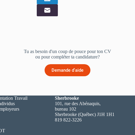
Tu as besoin d'un coup de pouce pour ton CV
ou pour compléter ta candidature?
Demande d'aide
ntation Travail
Sherbrooke
ndividus
101, rue des Abénaquis,
employeurs
bureau 102
Sherbrooke (Québec) J1H 1H1
819 822-3226
 OT