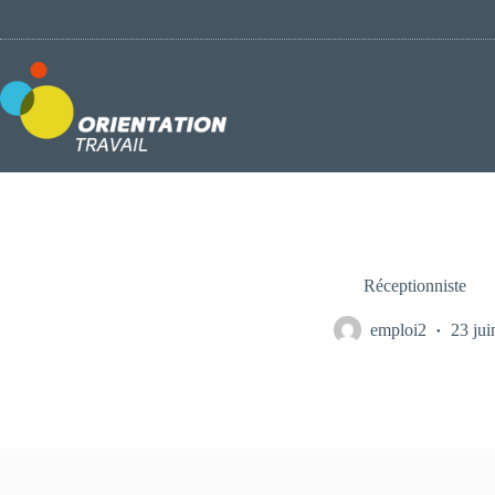
Passer
au
contenu
Réceptionniste
emploi2
23 jui