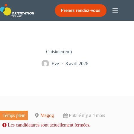
Passer
au
Prenez rendez-vous
contenu
Cuisinier(ère)
Eve
8 avril 2026
Temps plein
Magog
Publié il y a 4 mois
Les candidatures sont actuellement fermées.