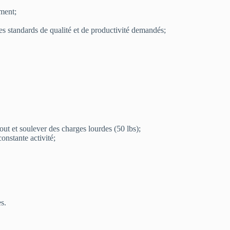
ement;
 les standards de qualité et de productivité demandés;
ut et soulever des charges lourdes (50 lbs);
onstante activité;
s.