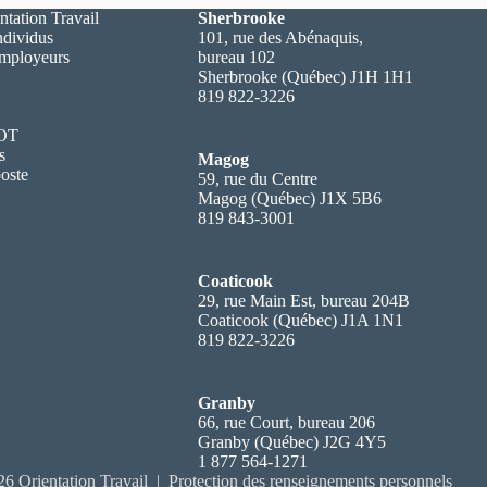
ntation Travail
Sherbrooke
ndividus
101, rue des Abénaquis,
employeurs
bureau 102
Sherbrooke (Québec) J1H 1H1
819 822-3226
 OT
s
Magog
oste
59, rue du Centre
Magog (Québec) J1X 5B6
819 843-3001
Coaticook
29, rue Main Est, bureau 204B
Coaticook (Québec) J1A 1N1
819 822-3226
Granby
66, rue Court, bureau 206
Granby (Québec) J2G 4Y5
1 877 564-1271
6 Orientation Travail |
Protection des renseignements personnels