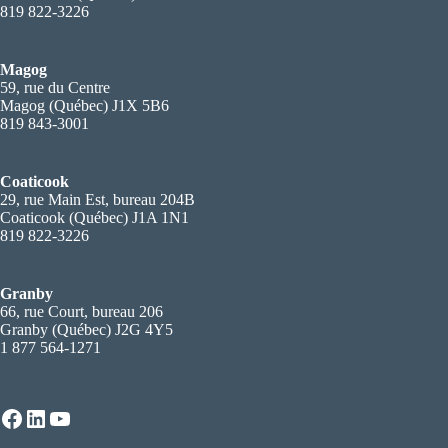
819 822-3226
Magog
59, rue du Centre
Magog (Québec) J1X 5B6
819 843-3001
Coaticook
29, rue Main Est, bureau 204B
Coaticook (Québec) J1A 1N1
819 822-3226
Granby
66, rue Court, bureau 206
Granby (Québec) J2G 4Y5
1 877 564-1271
Facebook
LinkedIn
YouTube