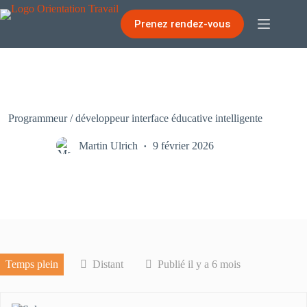
Passer
au
Prenez rendez-vous
contenu
Programmeur / développeur interface éducative intelligente
Martin Ulrich
9 février 2026
Temps plein
Distant
Publié il y a 6 mois