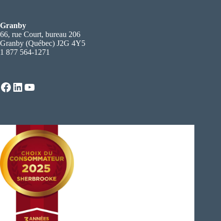
Granby
66, rue Court, bureau 206
Granby (Québec) J2G 4Y5
1 877 564-1271
Facebook
LinkedIn
YouTube