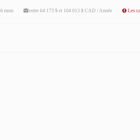
a 6 mois
entre 64 173 $ et 104 013 $ CAD / Année
Les ca