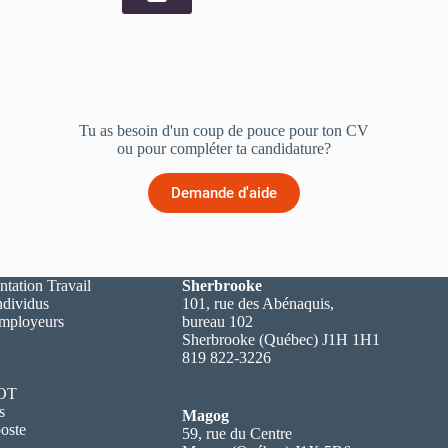
Tu as besoin d'un coup de pouce pour ton CV
ou pour compléter ta candidature?
Demande d'aide
ntation Travail
Sherbrooke
ndividus
101, rue des Abénaquis,
employeurs
bureau 102
Sherbrooke (Québec) J1H 1H1
819 822-3226
 OT
s
Magog
oste
59, rue du Centre