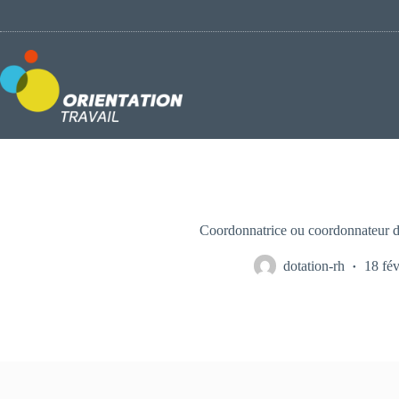
Passer
au
contenu
Coordonnatrice ou coordonnateur de
dotation-rh
18 fév