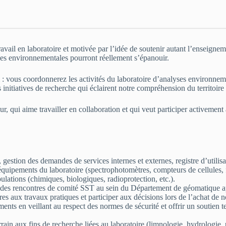
travail en laboratoire et motivée par l’idée de soutenir autant l’ensei
ences environnementales pourront réellement s’épanouir.
 vous coordonnerez les activités du laboratoire d’analyses environnemen
initiatives de recherche qui éclairent notre compréhension du territoire
, qui aime travailler en collaboration et qui veut participer activemen
, gestion des demandes de services internes et externes, registre d’utilisa
s équipements du laboratoire (spectrophotomètres, compteurs de cellules,
ulations (chimiques, biologiques, radioprotection, etc.).
ser des rencontres de comité SST au sein du Département de géomatique
res aux travaux pratiques et participer aux décisions lors de l’achat de 
pements en veillant au respect des normes de sécurité et offrir un soutien
rrain aux fins de recherche liées au laboratoire (limnologie, hydrologie,