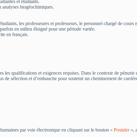
diantes et étudiants.
en analyses biogéochimiques.
 étudiants, les professeures et professeurs, le personnel chargé de cours
 parfois en milieu éloigné pour une période variée.
te en français.
les qualifications et exigences requises. Dans le contexte de pénurie d
ssus de sélection et d’embauche pour soutenir un cheminement de carrièr
s humaines par voie électronique en cliquant sur le bouton «
Postuler
», a