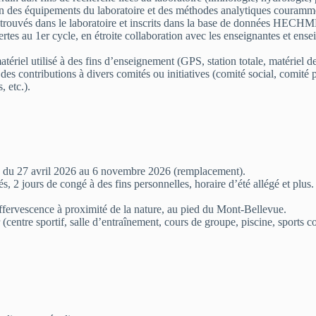
isation des équipements du laboratoire et des méthodes analytiques couram
retrouvés dans le laboratoire et inscrits dans la base de données HECH
fertes au 1er cycle, en étroite collaboration avec les enseignantes et ens
matériel utilisé à des fins d’enseignement (GPS, station totale, matériel d
 des contributions à divers comités ou initiatives (comité social, comit
, etc.).
e) du 27 avril 2026 au 6 novembre 2026 (remplacement).
iés, 2 jours de congé à des fins personnelles, horaire d’été allégé et plus.
ffervescence à proximité de la nature, au pied du Mont-Bellevue.
entre sportif, salle d’entraînement, cours de groupe, piscine, sports colle