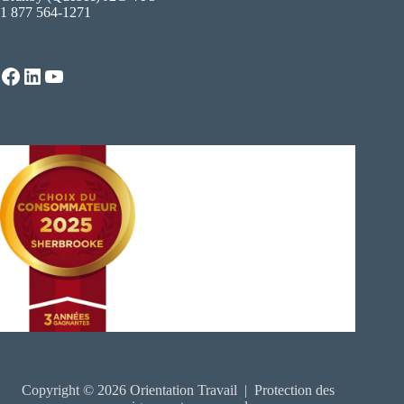
1 877 564-1271
Facebook
LinkedIn
YouTube
Copyright © 2026 Orientation Travail |
Protection des