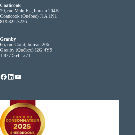
Coaticook
29, rue Main Est, bureau 204B
Coaticook (Québec) J1A 1N1
819 822-3226
Granby
66, rue Court, bureau 206
Granby (Québec) J2G 4Y5
1 877 564-1271
Facebook
LinkedIn
YouTube