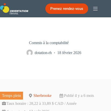
Passer
au
Prenez rendez-vous
contenu
Commis à la comptabilité
dotation-rh
18 février 2026
Temps plein
Sherbrooke
Publié il y a 6 mois
Taux horaire : 28,22 à 33,89 $ CAD / Année