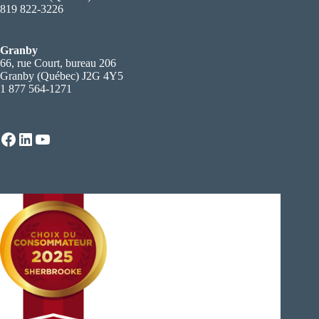
819 822-3226
Granby
66, rue Court, bureau 206
Granby (Québec) J2G 4Y5
1 877 564-1271
Facebook
LinkedIn
YouTube