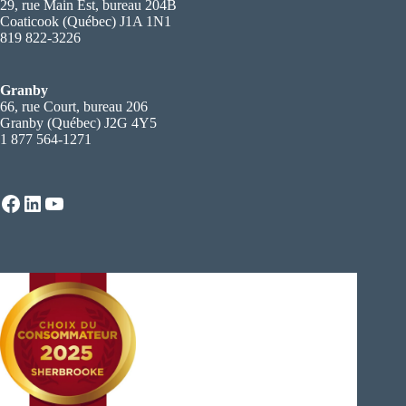
29, rue Main Est, bureau 204B
Coaticook (Québec) J1A 1N1
819 822-3226
Granby
66, rue Court, bureau 206
Granby (Québec) J2G 4Y5
1 877 564-1271
Facebook
LinkedIn
YouTube