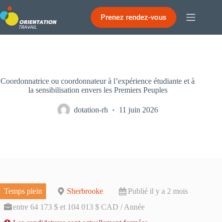
Passer
au
Prenez rendez-vous
contenu
Coordonnatrice ou coordonnateur à l’expérience étudiante et à
la sensibilisation envers les Premiers Peuples
dotation-rh
11 juin 2026
Temps plein
Sherbrooke
Publié il y a 2 mois
entre 64 173 $ et 104 013 $ CAD / Année