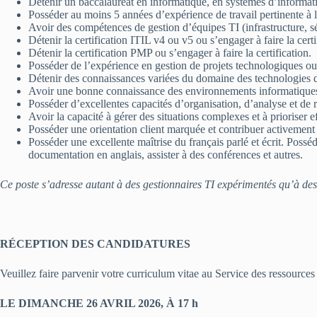
Détenir un baccalauréat en informatique, en systèmes d’informat
Posséder au moins 5 années d’expérience de travail pertinente à l
Avoir des compétences de gestion d’équipes TI (infrastructure, séc
Détenir la certification ITIL v4 ou v5 ou s’engager à faire la certi
Détenir la certification PMP ou s’engager à faire la certification.
Posséder de l’expérience en gestion de projets technologiques ou
Détenir des connaissances variées du domaine des technologies d
Avoir une bonne connaissance des environnements informatique
Posséder d’excellentes capacités d’organisation, d’analyse et de 
Avoir la capacité à gérer des situations complexes et à prioriser 
Posséder une orientation client marquée et contribuer activement 
Posséder une excellente maîtrise du français parlé et écrit. Possé
documentation en anglais, assister à des conférences et autres.
Ce poste s’adresse autant à des gestionnaires TI expérimentés qu’à des 
RÉCEPTION DES CANDIDATURES
Veuillez faire parvenir votre curriculum vitae au Service des ressource
LE DIMANCHE 26 AVRIL 2026, À 17 h