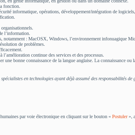
ion, en génie informatique, en gestion ou dans un domaine connexe.
a fonction.
urité informatique, opérations, développement/intégration de logiciels, 
fication.
 organisationnels.
e l’information.
s, notamment : MacOSX, Windows, l’environnement infonuagique Micros
résolution de problèmes.
efficacement.
à l’amélioration continue des services et des processus.
der une bonne connaissance de la langue anglaise. La connaissance ou la m
spécialistes en technologies ayant déjà assumé des responsabilités de g
s humaines par voie électronique en cliquant sur le bouton «
Postuler
», a