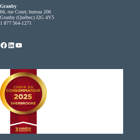
Granby
66, rue Court, bureau 206
Granby (Québec) J2G 4Y5
1 877 564-1271
Facebook
LinkedIn
YouTube