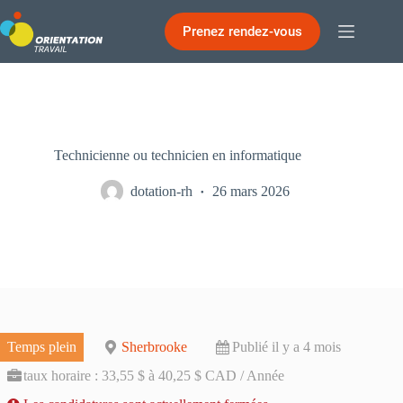
Passer
au
Prenez rendez-vous
contenu
Technicienne ou technicien en informatique
dotation-rh
26 mars 2026
Temps plein
Sherbrooke
Publié il y a 4 mois
taux horaire : 33,55 $ à 40,25 $ CAD / Année