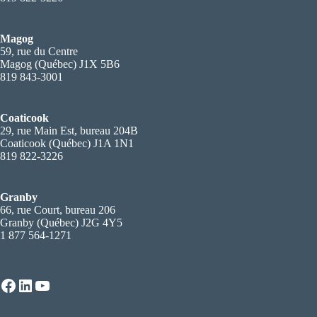
Magog
59, rue du Centre
Magog (Québec) J1X 5B6
819 843-3001
Coaticook
29, rue Main Est, bureau 204B
Coaticook (Québec) J1A 1N1
819 822-3226
Granby
66, rue Court, bureau 206
Granby (Québec) J2G 4Y5
1 877 564-1271
Facebook
LinkedIn
YouTube