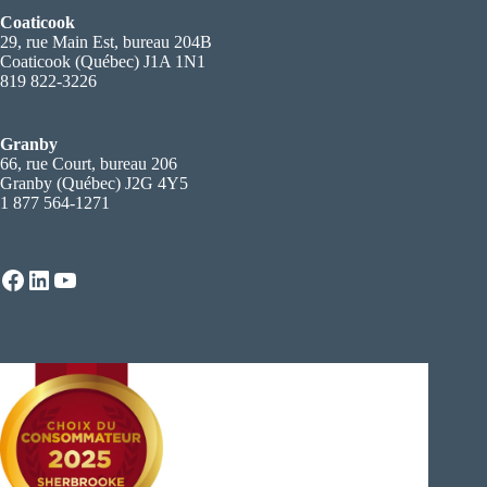
Coaticook
29, rue Main Est, bureau 204B
Coaticook (Québec) J1A 1N1
819 822-3226
Granby
66, rue Court, bureau 206
Granby (Québec) J2G 4Y5
1 877 564-1271
Facebook
LinkedIn
YouTube