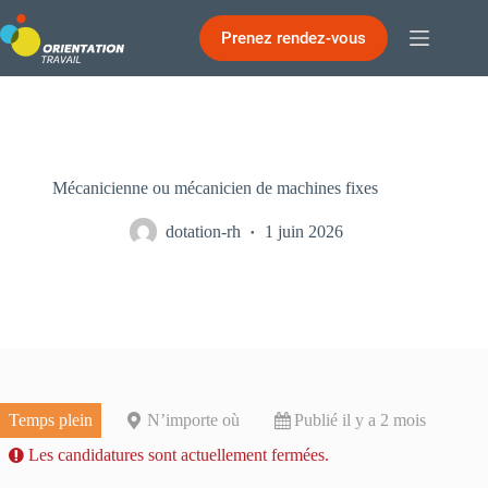
Passer
au
Prenez rendez-vous
contenu
Mécanicienne ou mécanicien de machines fixes
dotation-rh
1 juin 2026
Temps plein
N’importe où
Publié il y a 2 mois
Les candidatures sont actuellement fermées.