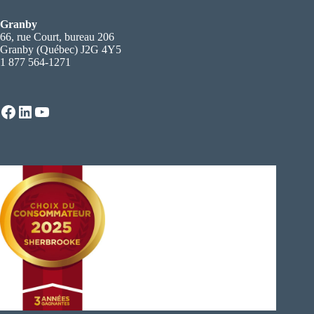
Granby
66, rue Court, bureau 206
Granby (Québec) J2G 4Y5
1 877 564-1271
Facebook
LinkedIn
YouTube