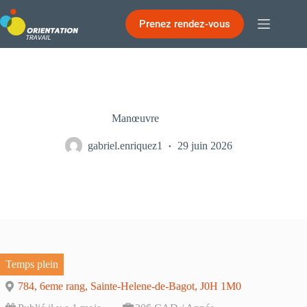
Passer
au
Prenez rendez-vous
contenu
Manœuvre
gabriel.enriquez1
29 juin 2026
Temps plein
784, 6eme rang, Sainte-Helene-de-Bagot, J0H 1M0